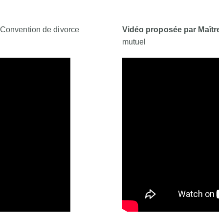
la Convention de divorce
Vidéo proposée par Maître
mutuel