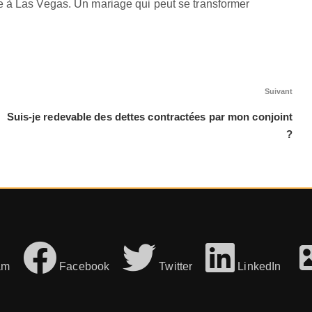
e à Las Vegas. Un mariage qui peut se transformer
Arti
Suivant
sui
Suis-je redevable des dettes contractées par mon conjoint
?
am
Facebook
Twitter
LinkedIn