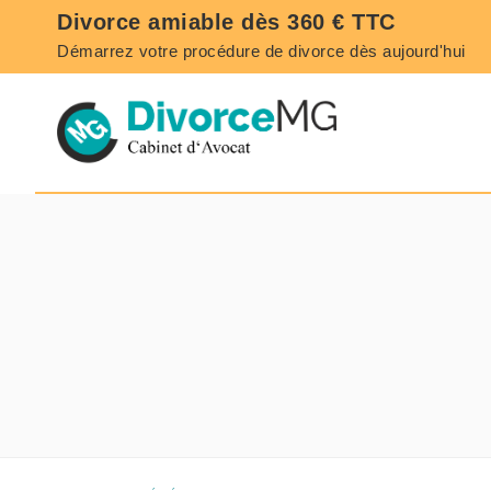
Divorce amiable dès 360 € TTC
Démarrez
votre procédure de divorce
dès aujourd'hui