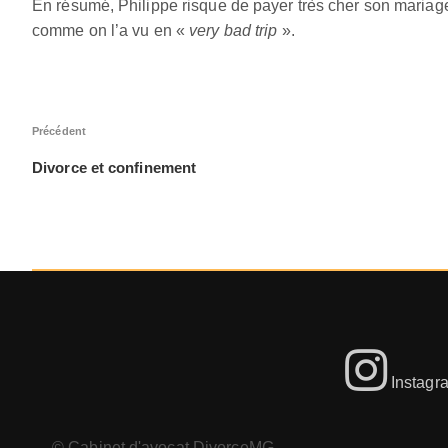
En résumé, Philippe risque de payer très cher son mariag
comme on l’a vu en «
very bad trip
».
Navigation
Article
Précédent
de
précédent
Divorce et confinement
l’article
Instagr
© Cabinet d'avocat DivorceMG