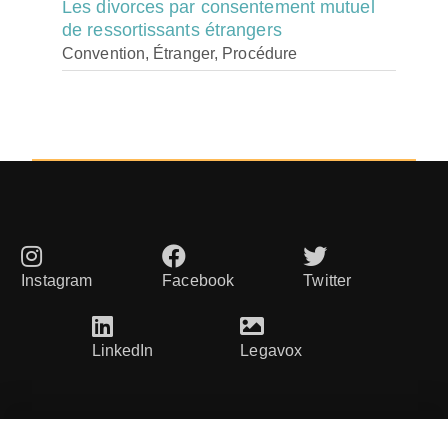
Les divorces par consentement mutuel
de ressortissants étrangers
Convention, Étranger, Procédure
Instagram
Facebook
Twitter
LinkedIn
Legavox
© Cabinet d'avocat DivorceMG