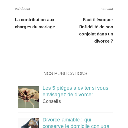
Navigation
Article
Article
Précédent
Suivant
de
précédent
suivan
l’article
La contribution aux
Faut-il évoquer
charges du mariage
l’infidélité de son
conjoint dans un
divorce ?
Nos publications
Les 5 pièges à éviter si vous
envisagez de divorcer
Conseils
Divorce amiable : qui
conserve le domicile conjugal